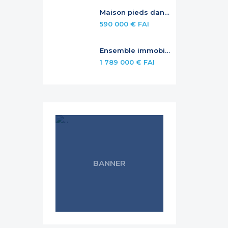
Maison pieds dans l’eau avec piscine privée
590 000 € FAI
Ensemble immobilier avec rendement et potentiel – Jardins de la Baie Orientale
1 789 000 € FAI
BANNER