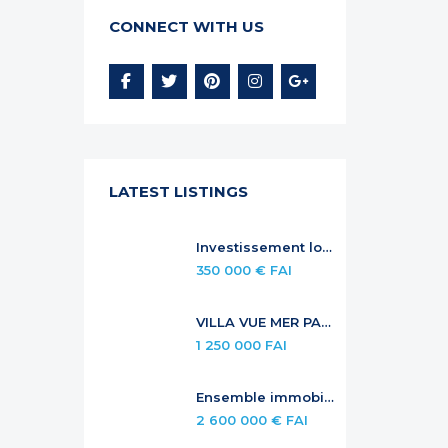
CONNECT WITH US
LATEST LISTINGS
Investissement locatif sécurisé — Duplex à Anse Marcel
350 000 € FAI
VILLA VUE MER PANORAMIQUE AVEC PISCINE À DÉBORDEMENT
1 250 000 FAI
Ensemble immobilier de standing – investissement locatif premium
2 600 000 € FAI