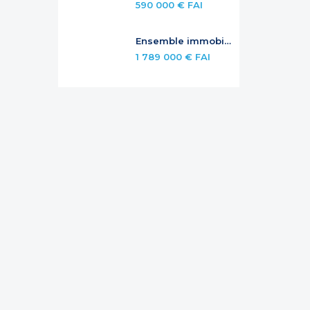
590 000 € FAI
Ensemble immobilier avec rendement et potentiel – Jardins de la Baie Orientale
1 789 000 € FAI