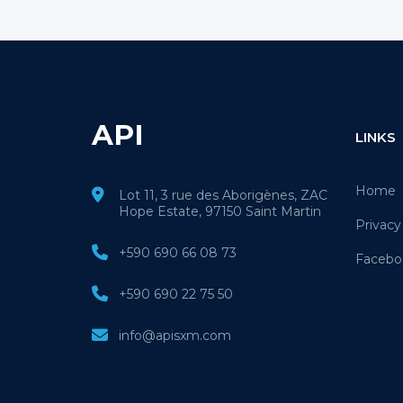
API
LINKS
Home
Lot 11, 3 rue des Aborigènes, ZAC
Hope Estate, 97150 Saint Martin
Privacy
+590 690 66 08 73
Facebo
+590 690 22 75 50
info@apisxm.com