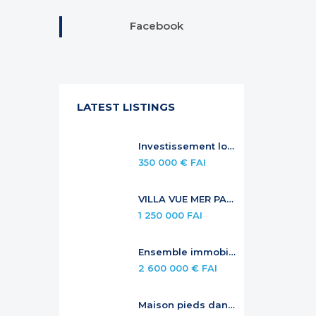
Facebook
LATEST LISTINGS
Investissement locatif sécurisé — Duplex à Anse Marcel
350 000 € FAI
VILLA VUE MER PANORAMIQUE AVEC PISCINE À DÉBORDEMENT
1 250 000 FAI
Ensemble immobilier de standing – investissement locatif premium
2 600 000 € FAI
Maison pieds dans l’eau avec piscine privée