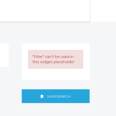
"Filter" can't be used in
this widget placeholder
SAVESEARCH