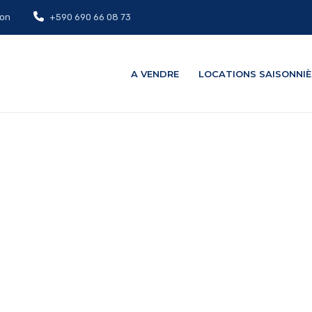
on
+590 690 66 08 73
A VENDRE
LOCATIONS SAISONNIÈ
OUVEZ VOTRE B
L'AIDE DE NOS 