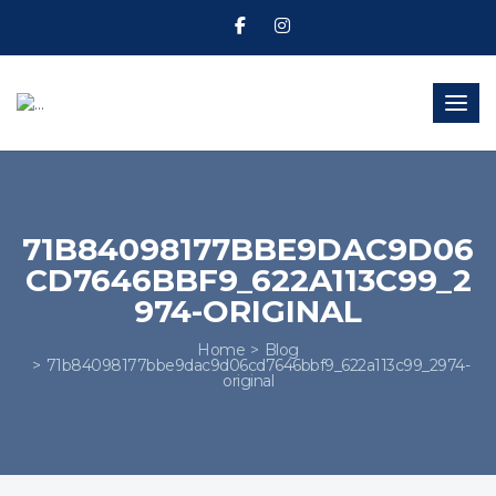
Toggl
71B84098177BBE9DAC9D06
CD7646BBF9_622A113C99_2
974-ORIGINAL
Home
Blog
71b84098177bbe9dac9d06cd7646bbf9_622a113c99_2974-
original