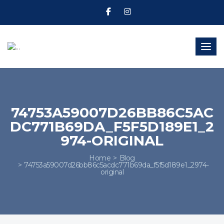
Toggl
74753A59007D26BB86C5AC
DC771B69DA_F5F5D189E1_2
974-ORIGINAL
Home
Blog
74753a59007d26bb86c5acdc771b69da_f5f5d189e1_2974-
original