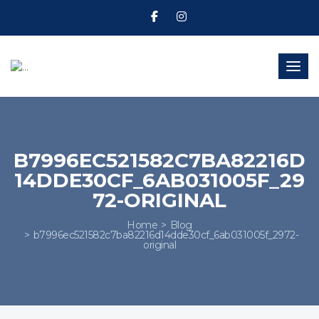
Toggl
B7996EC521582C7BA82216D
14DDE30CF_6AB031005F_29
72-ORIGINAL
Home
Blog
b7996ec521582c7ba82216d14dde30cf_6ab031005f_2972-
original