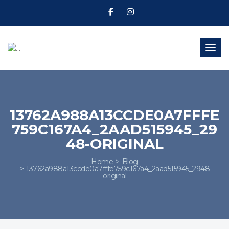
Toggl
13762A988A13CCDE0A7FFFE
759C167A4_2AAD515945_29
48-ORIGINAL
Home
Blog
13762a988a13ccde0a7fffe759c167a4_2aad515945_2948-
original