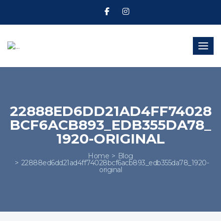
Toggl
22888ED6DD21AD4FF74028
BCF6ACB893_EDB355DA78_
1920-ORIGINAL
Home
Blog
22888ed6dd21ad4ff74028bcf6acb893_edb355da78_1920-
original