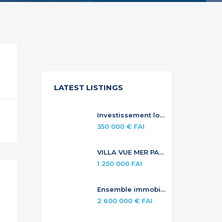
LATEST LISTINGS
Investissement locatif sécurisé — Duplex à Anse Marcel
350 000 € FAI
VILLA VUE MER PANORAMIQUE AVEC PISCINE À DÉBORDEMENT
1 250 000 FAI
Ensemble immobilier de standing – investissement locatif premium
2 600 000 € FAI