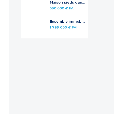
Maison pieds dans l’eau avec piscine privée
590 000 € FAI
Ensemble immobilier avec rendement et potentiel – Jardins de la Baie Orientale
1 789 000 € FAI