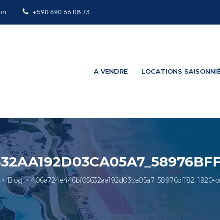
on
+590 690 66 08 73
A VENDRE
LOCATIONS SAISONNI
32AA192D03CA05A7_58976BFF8
Blog
406a724e446bf05632aa192d03ca05a7_58976bff82_1920-ori