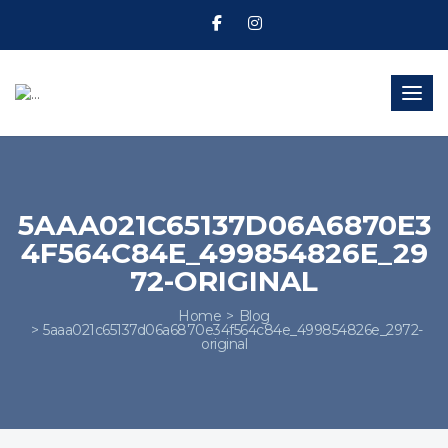
Toggl
5AAA021C65137D06A6870E3
4F564C84E_499854826E_29
72-ORIGINAL
Home
Blog
5aaa021c65137d06a6870e34f564c84e_499854826e_2972-
original