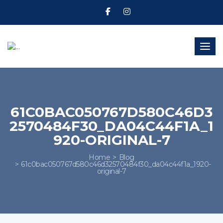
Toggl
61C0BAC050767D580C46D3
2570484F30_DA04C44F1A_1
920-ORIGINAL-7
Home
Blog
61c0bac050767d580c46d32570484f30_da04c44f1a_1920-
original-7