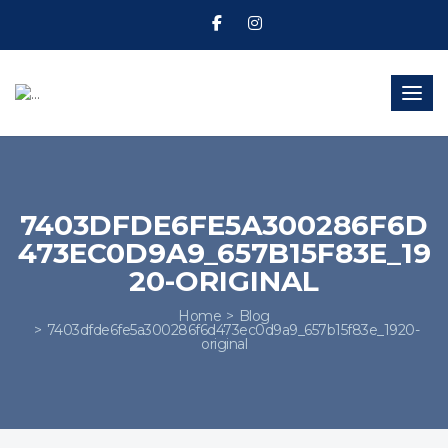
Toggl
7403DFDE6FE5A300286F6D
473EC0D9A9_657B15F83E_19
20-ORIGINAL
Home
Blog
7403dfde6fe5a300286f6d473ec0d9a9_657b15f83e_1920-
original