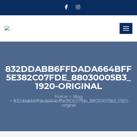
Toggl
832DDABB6FFDADA664BFF
5E382C07FDE_88030005B3_
1920-ORIGINAL
Home
Blog
832ddabb6ffdada664bff5e382c07fde_88030005b3_1920-
original