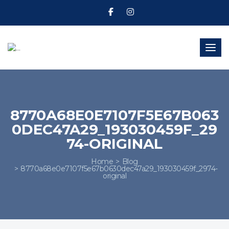
Toggl
8770A68E0E7107F5E67B063
0DEC47A29_193030459F_29
74-ORIGINAL
Home
Blog
8770a68e0e7107f5e67b0630dec47a29_193030459f_2974-
original