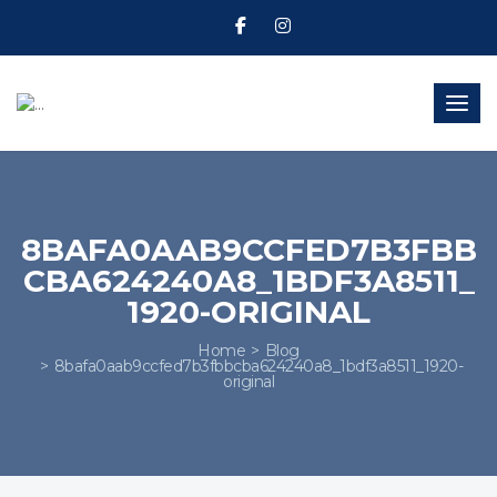
Toggl
8BAFA0AAB9CCFED7B3FBB
CBA624240A8_1BDF3A8511_
1920-ORIGINAL
Home
Blog
8bafa0aab9ccfed7b3fbbcba624240a8_1bdf3a8511_1920-
original