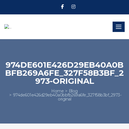
Toggl
974DE601E426D29EB40A0B
BFB269A6FE_327F58B3BF_2
973-ORIGINAL
Home
Blog
974de601e426d29eb40a0bbfb269a6fe_327f58b3bf_2973-
original