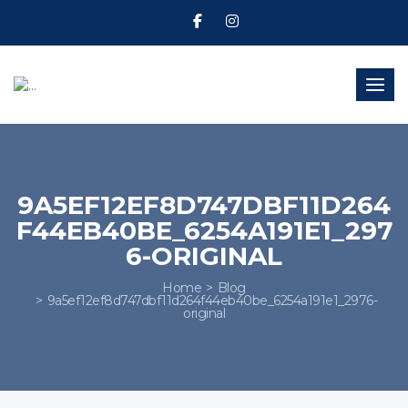
Toggl
9A5EF12EF8D747DBF11D264
F44EB40BE_6254A191E1_297
6-ORIGINAL
Home
Blog
9a5ef12ef8d747dbf11d264f44eb40be_6254a191e1_2976-
original