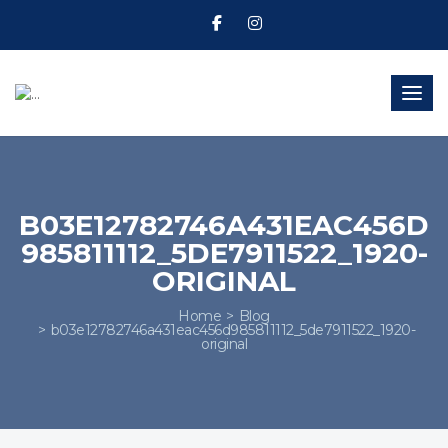
Toggl
B03E12782746A431EAC456D
985811112_5DE7911522_1920-
ORIGINAL
Home
Blog
b03e12782746a431eac456d985811112_5de7911522_1920-
original