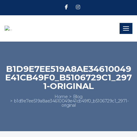
Toggl
B1D9E7EE519A8AE34610049
E41CB49F0_B5106729C1_297
1-ORIGINAL
Home
Blog
b1d9e7ee519a8ae34610049e41cb49f0_b5106729c1_2971-
original