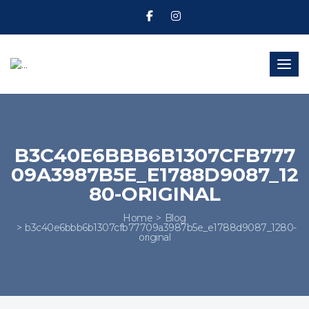
Toggl
B3C40E6BBB6B1307CFB777
09A3987B5E_E1788D9087_12
80-ORIGINAL
Home
Blog
b3c40e6bbb6b1307cfb77709a3987b5e_e1788d9087_1280-
original