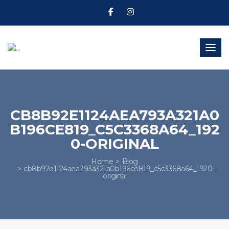
Toggl
CB8B92E1124AEA793A321A0
B196CE819_C5C3368A64_192
0-ORIGINAL
Home
Blog
cb8b92e1124aea793a321a0b196ce819_c5c3368a64_1920-
original