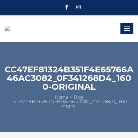
Toggl
CC47EF81324B351F4E65766A
46AC3082_0F341268D4_160
0-ORIGINAL
Home
Blog
cc47ef81324b351f4e65766a46ac3082_0f341268d4_1600-
original