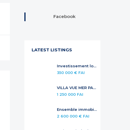
Facebook
LATEST LISTINGS
Investissement locatif sécurisé — Duplex à Anse Marcel
350 000 € FAI
VILLA VUE MER PANORAMIQUE AVEC PISCINE À DÉBORDEMENT
1 250 000 FAI
Ensemble immobilier de standing – investissement locatif premium
2 600 000 € FAI