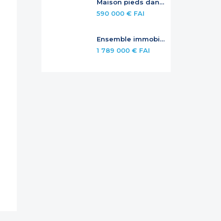
Maison pieds dans l’eau avec piscine privée
590 000 € FAI
Ensemble immobilier avec rendement et potentiel – Jardins de la Baie Orientale
1 789 000 € FAI