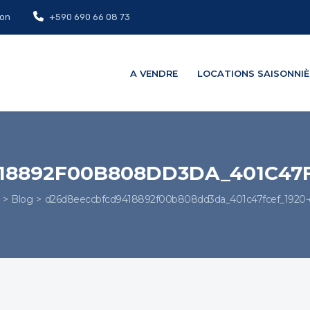
on
+590 690 66 08 73
A VENDRE
LOCATIONS SAISONNIÈ
8892F00B808DD3DA_401C47F
Blog
d26d8eeccbfcd9418892f00b808dd3da_401c47fcef_1920-or