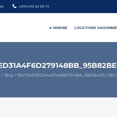
on
+590 690 66 08 73
A VENDRE
LOCATIONS SAISONNIÈ
ED31A4F6D279148BB_95B82BE6
e
Blog
f63e7fed08303e4ed31a4f6d279148bb_95b82be619_1280-or