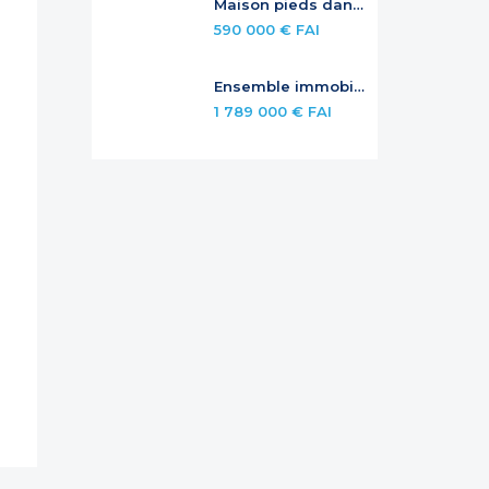
Maison pieds dans l’eau avec piscine privée
590 000 € FAI
Ensemble immobilier avec rendement et potentiel – Jardins de la Baie Orientale
1 789 000 € FAI