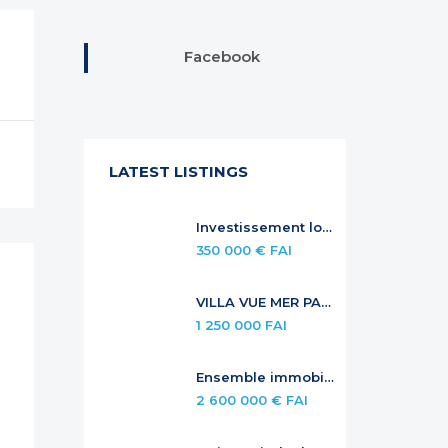
Facebook
LATEST LISTINGS
Investissement locatif sécurisé — Duplex à Anse Marcel
350 000 € FAI
VILLA VUE MER PANORAMIQUE AVEC PISCINE À DÉBORDEMENT
1 250 000 FAI
Ensemble immobilier de standing – investissement locatif premium
2 600 000 € FAI